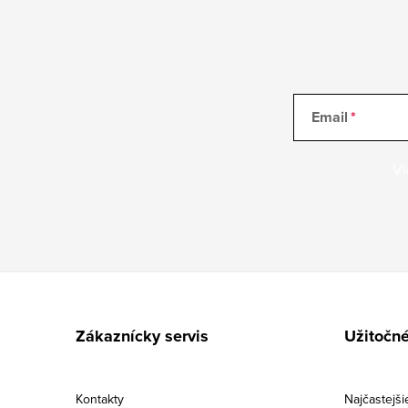
Email
Vl
Z
á
Zákaznícky servis
Užitočné
p
ä
Kontakty
Najčastejši