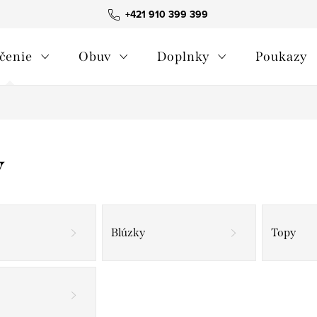
+421 910 399 399
čenie
Obuv
Doplnky
Poukazy
y
Blúzky
Topy