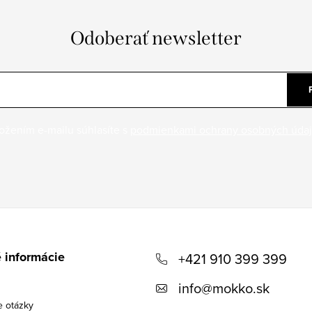
Odoberať newsletter
ožením e-mailu súhlasíte s
podmienkami ochrany osobných úda
 informácie
+421 910 399 399
info
@
mokko.sk
e otázky