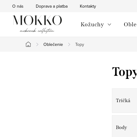
Prejsť
O nás
Doprava a platba
Kontakty
na
obsah
Kožuchy
Oble
Oblečenie
Topy
Domov
B
Top
o
č
Tričká
n
ý
p
Body