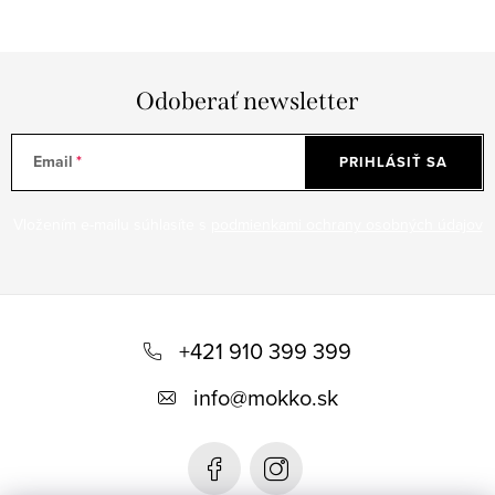
Odoberať newsletter
Email
PRIHLÁSIŤ SA
Vložením e-mailu súhlasíte s
podmienkami ochrany osobných údajov
Z
á
+421 910 399 399
p
info
@
mokko.sk
ä
t
i