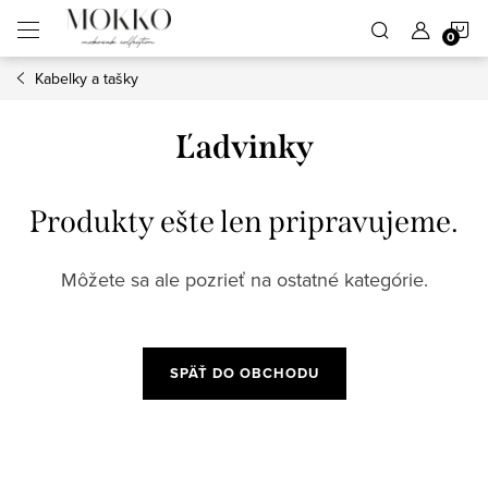
Prejsť
N
na
obsah
Kabelky a tašky
K
Ľadvinky
Produkty ešte len pripravujeme.
Môžete sa ale pozrieť na ostatné kategórie.
SPÄŤ DO OBCHODU