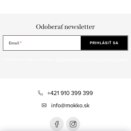
Odoberať newsletter
Email
PRIHLÁSIŤ SA
Vložením e-mailu súhlasíte s
podmienkami ochrany osobných údajov
Z
á
+421 910 399 399
p
info
@
mokko.sk
ä
t
i