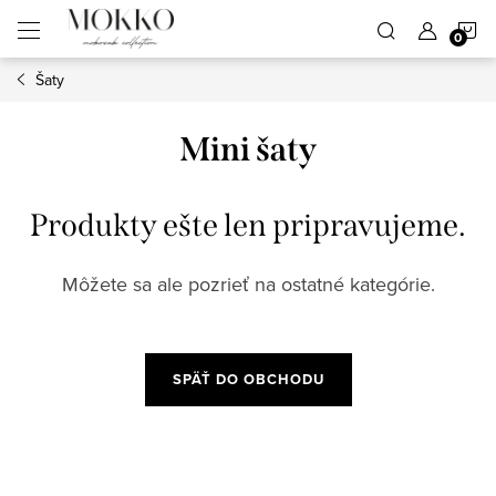
Prejsť
N
na
obsah
Šaty
K
Mini šaty
Produkty ešte len pripravujeme.
Môžete sa ale pozrieť na ostatné kategórie.
SPÄŤ DO OBCHODU