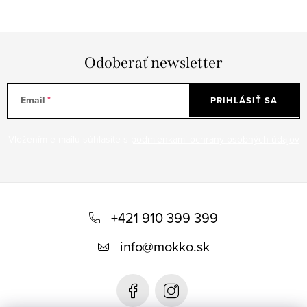
Odoberať newsletter
Email
PRIHLÁSIŤ SA
Vložením e-mailu súhlasíte s
podmienkami ochrany osobných údajov
Z
á
+421 910 399 399
p
info
@
mokko.sk
ä
t
i