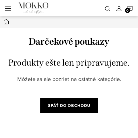
Prejsť
N
na
obsah
Domov
K
Darčekové poukazy
Produkty ešte len pripravujeme.
Môžete sa ale pozrieť na ostatné kategórie.
SPÄŤ DO OBCHODU